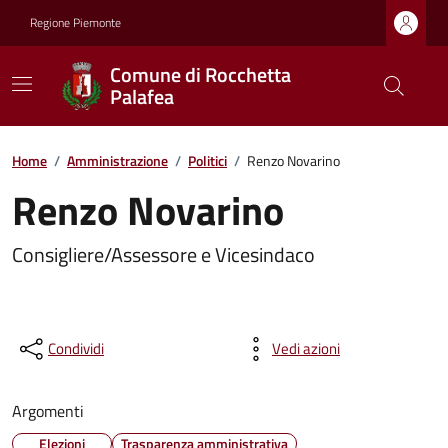
Regione Piemonte
Comune di Rocchetta
Palafea
Home
/
Amministrazione
/
Politici
/
Renzo Novarino
Renzo Novarino
Consigliere/Assessore e Vicesindaco
Condividi
Vedi azioni
Argomenti
Elezioni
Trasparenza amministrativa