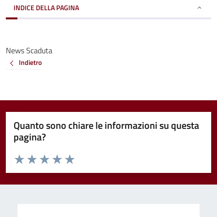
INDICE DELLA PAGINA
News Scaduta
Indietro
Quanto sono chiare le informazioni su questa
pagina?
Valuta da 1 a 5 stelle la pagina
Valuta 1 stelle su 5
Valuta 2 stelle su 5
Valuta 3 stelle su 5
Valuta 4 stelle su 5
Valuta 5 stelle su 5