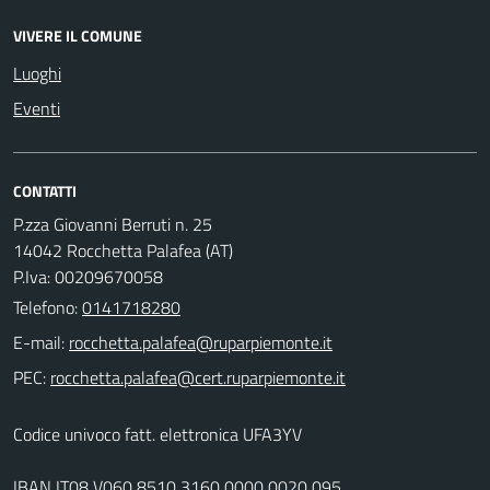
VIVERE IL COMUNE
Luoghi
Eventi
CONTATTI
P.zza Giovanni Berruti n. 25
14042 Rocchetta Palafea (AT)
P.Iva: 00209670058
Telefono:
0141718280
E-mail:
PEC:
Codice univoco fatt. elettronica UFA3YV
IBAN IT08 V060 8510 3160 0000 0020 095