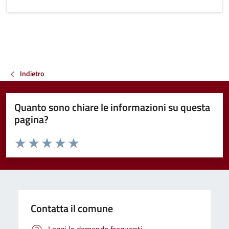
Indietro
Quanto sono chiare le informazioni su questa
pagina?
Valuta da 1 a 5 stelle la pagina
Valuta 1 stelle su 5
Valuta 2 stelle su 5
Valuta 3 stelle su 5
Valuta 4 stelle su 5
Valuta 5 stelle su 5
Contatta il comune
Leggi le domande frequenti