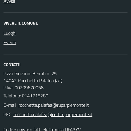
Avvisi
VIVERE IL COMUNE
Luoghi
Eventi
CONTATTI
P.zza Giovanni Berruti n. 25
14042 Rocchetta Palafea (AT)
P.Iva: 00209670058
Telefono:
0141718280
E-mail:
PEC:
Codice univoco fatt. elettronica UFA3YV