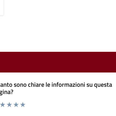
anto sono chiare le informazioni su questa
gina?
a da 1 a 5 stelle la pagina
ta 1 stelle su 5
Valuta 2 stelle su 5
Valuta 3 stelle su 5
Valuta 4 stelle su 5
Valuta 5 stelle su 5