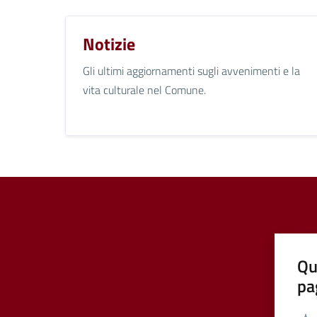
Notizie
Gli ultimi aggiornamenti sugli avvenimenti e la
vita culturale nel Comune.
Qu
pa
Valut