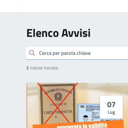
Elenco Avvisi
cerca
2
notizie trovate
07
Lug