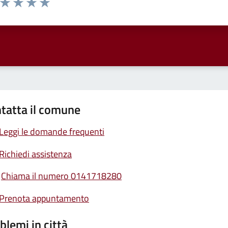
ta 1 stelle su 5
Valuta 2 stelle su 5
Valuta 3 stelle su 5
Valuta 4 stelle su 5
Valuta 5 stelle su 5
tatta il comune
Leggi le domande frequenti
Richiedi assistenza
Chiama il numero 0141718280
Prenota appuntamento
blemi in città