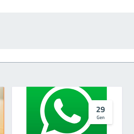
29
Gen