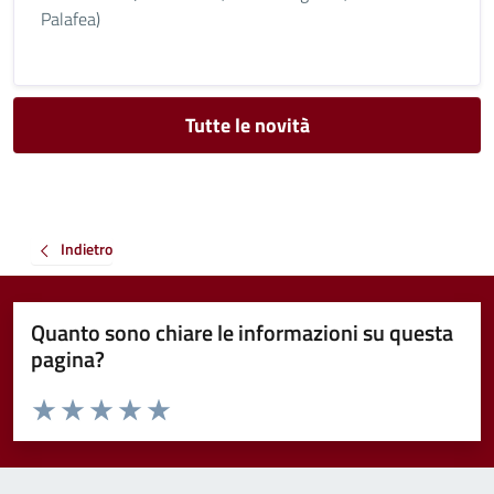
Palafea)
Tutte le novità
Indietro
Quanto sono chiare le informazioni su questa
pagina?
Valuta da 1 a 5 stelle la pagina
Valuta 1 stelle su 5
Valuta 2 stelle su 5
Valuta 3 stelle su 5
Valuta 4 stelle su 5
Valuta 5 stelle su 5