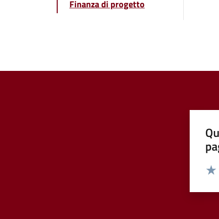
Finanza di progetto
Qu
pa
Valut
Valu