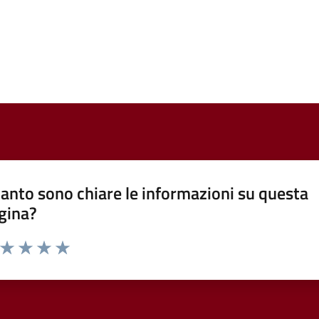
anto sono chiare le informazioni su questa
gina?
a da 1 a 5 stelle la pagina
ta 1 stelle su 5
Valuta 2 stelle su 5
Valuta 3 stelle su 5
Valuta 4 stelle su 5
Valuta 5 stelle su 5