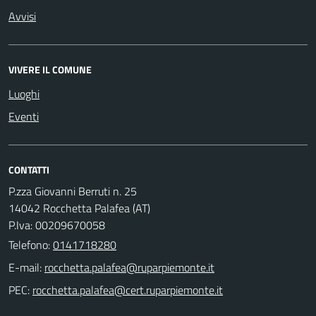
Avvisi
VIVERE IL COMUNE
Luoghi
Eventi
CONTATTI
P.zza Giovanni Berruti n. 25
14042 Rocchetta Palafea (AT)
P.Iva: 00209670058
Telefono:
0141718280
E-mail:
PEC: