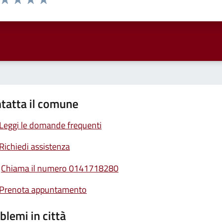
ta 1 stelle su 5
Valuta 2 stelle su 5
Valuta 3 stelle su 5
Valuta 4 stelle su 5
Valuta 5 stelle su 5
tatta il comune
Leggi le domande frequenti
Richiedi assistenza
Chiama il numero 0141718280
Prenota appuntamento
blemi in città