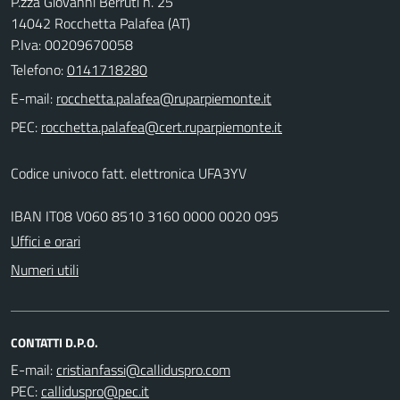
P.zza Giovanni Berruti n. 25
14042 Rocchetta Palafea (AT)
P.Iva: 00209670058
Telefono:
0141718280
E-mail:
PEC:
Codice univoco fatt. elettronica UFA3YV
IBAN IT08 V060 8510 3160 0000 0020 095
Uffici e orari
Numeri utili
CONTATTI D.P.O.
E-mail:
PEC: