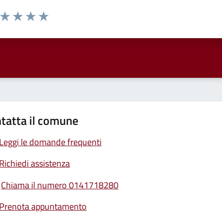
a da 1 a 5 stelle la pagina
ta 1 stelle su 5
Valuta 2 stelle su 5
Valuta 3 stelle su 5
Valuta 4 stelle su 5
Valuta 5 stelle su 5
tatta il comune
Leggi le domande frequenti
Richiedi assistenza
Chiama il numero 0141718280
Prenota appuntamento