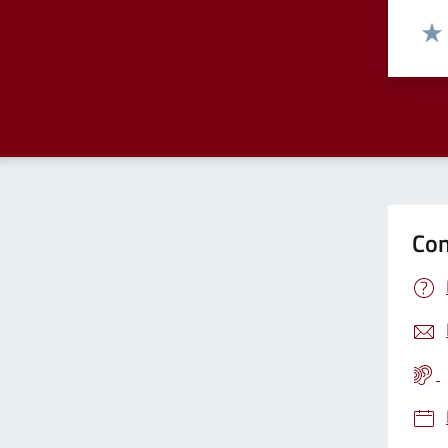
Valut
Valu
Con