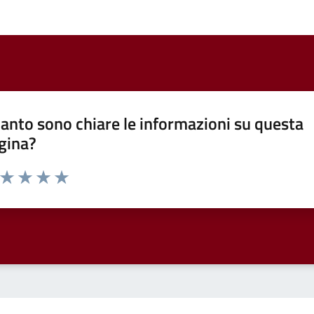
anto sono chiare le informazioni su questa
gina?
a da 1 a 5 stelle la pagina
ta 1 stelle su 5
Valuta 2 stelle su 5
Valuta 3 stelle su 5
Valuta 4 stelle su 5
Valuta 5 stelle su 5