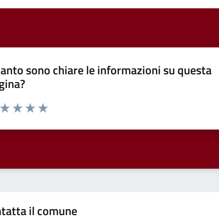
anto sono chiare le informazioni su questa
gina?
a da 1 a 5 stelle la pagina
ta 1 stelle su 5
Valuta 2 stelle su 5
Valuta 3 stelle su 5
Valuta 4 stelle su 5
Valuta 5 stelle su 5
tatta il comune