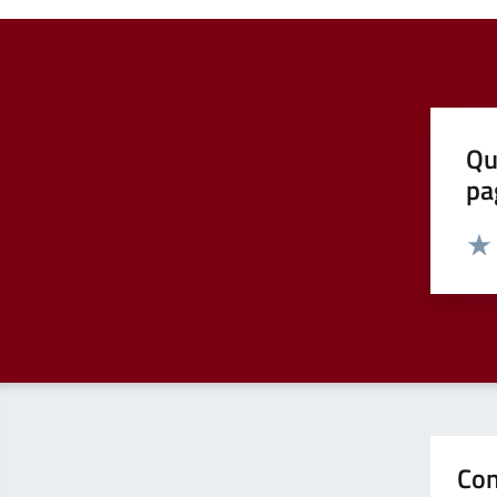
Qu
pa
Valut
Valu
Con