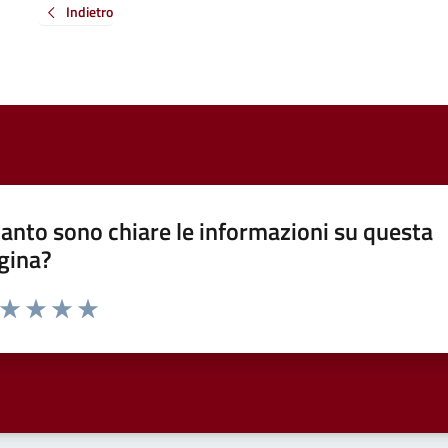
Indietro
anto sono chiare le informazioni su questa
gina?
a da 1 a 5 stelle la pagina
ta 1 stelle su 5
Valuta 2 stelle su 5
Valuta 3 stelle su 5
Valuta 4 stelle su 5
Valuta 5 stelle su 5