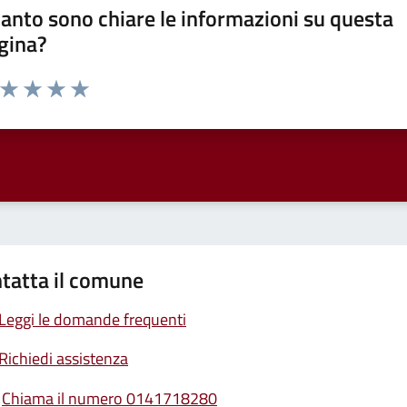
anto sono chiare le informazioni su questa
gina?
a da 1 a 5 stelle la pagina
ta 1 stelle su 5
Valuta 2 stelle su 5
Valuta 3 stelle su 5
Valuta 4 stelle su 5
Valuta 5 stelle su 5
tatta il comune
Leggi le domande frequenti
Richiedi assistenza
Chiama il numero 0141718280