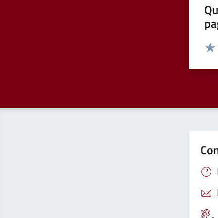
Qu
pa
Valut
Valu
Con