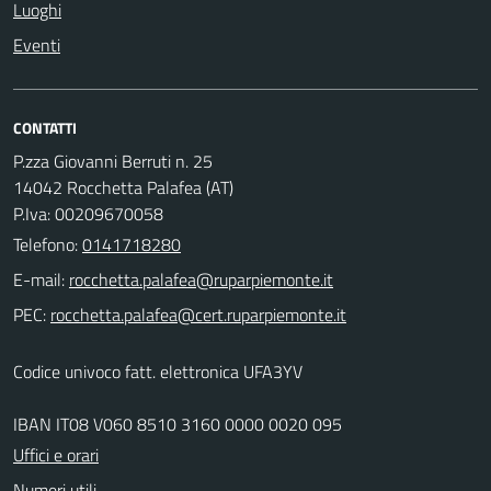
Luoghi
Eventi
CONTATTI
P.zza Giovanni Berruti n. 25
14042 Rocchetta Palafea (AT)
P.Iva: 00209670058
Telefono:
0141718280
E-mail:
PEC:
Codice univoco fatt. elettronica UFA3YV
IBAN IT08 V060 8510 3160 0000 0020 095
Uffici e orari
Numeri utili